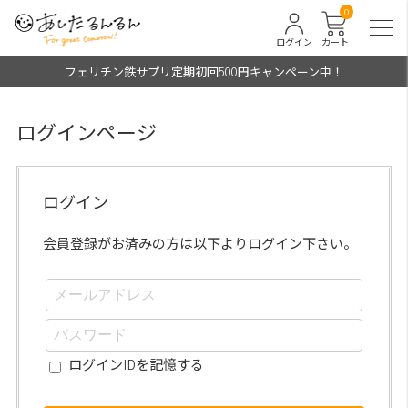
0
ログイン
カート
フェリチン鉄サプリ定期初回500円キャンペーン中！
ログインページ
ログイン
会員登録がお済みの方は以下よりログイン下さい。
ログインIDを記憶する