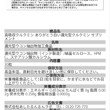
商品名
高吸収クルクミン ありがとう白い還元型クルクミン サプリ
メント
名称
還元型ウコン抽出物加工食品
原材料名
還元型ウコン抽出物（インド製造）/結晶セルロース、HPM
C、ステアリン酸カルシウム
内容量
30粒
保存方法
高温多湿、直射日光を避け涼しい所に保存してください。
ご使用方法
栄養機能食品として1日1粒を目安に、かまずに水などでお召
し上がりください。
栄養成分表示
栄養成分表示：エネルギー 0.651kcal たんぱく質 0g 脂質 0.00
2g 炭水化物 0.158g 食塩相当量 0.0003g
広告文責
株式会社あしたるんるんラボ TEL：0120-725-770