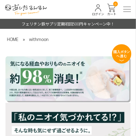
0
ログイン
カート
フェリチン鉄サプリ定期初回500円キャンペーン中！
HOME
»
withmoon