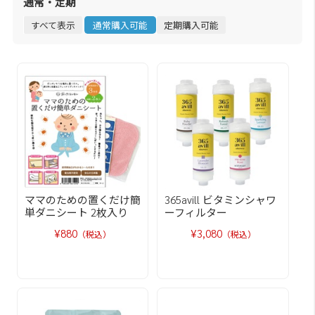
通常・定期
すべて表示
通常購入可能
定期購入可能
ママのための置くだけ簡
365avill ビタミンシャワ
単ダニシート 2枚入り
ーフィルター
¥880
¥3,080
（税込）
（税込）