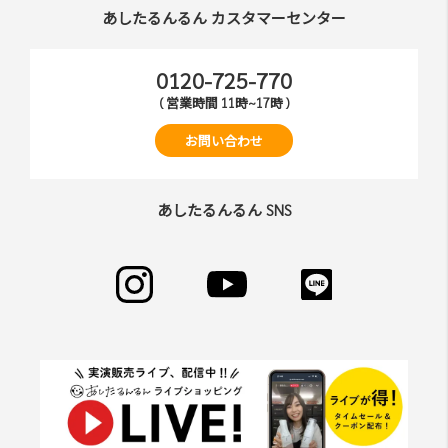
あしたるんるん カスタマーセンター
0120-725-770
( 営業時間 11時~17時 )
お問い合わせ
あしたるんるん SNS