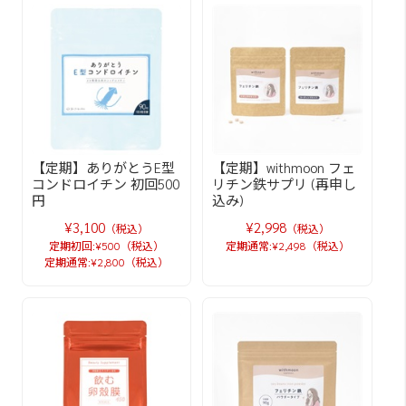
【定期】ありがとうE型
【定期】withmoon フェ
コンドロイチン 初回500
リチン鉄サプリ (再申し
円
込み)
¥3,100
¥2,998
（税込）
（税込）
定期初回:¥500（税込）
定期通常:¥2,498（税込）
定期通常:¥2,800（税込）