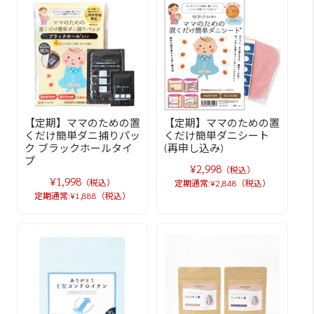
【定期】ママのための置
【定期】ママのための置
くだけ簡単ダニ捕りパッ
くだけ簡単ダニシート
ク ブラックホールタイ
(再申し込み)
プ
¥2,998
（税込）
¥1,998
（税込）
定期通常:¥2,848（税込）
定期通常:¥1,888（税込）