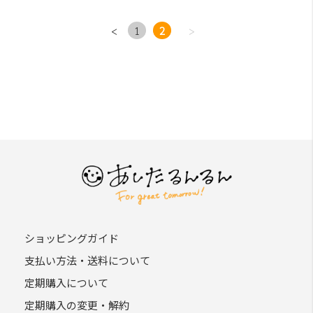
<
1
2
>
ショッピングガイド
支払い方法・送料について
定期購入について
定期購入の変更・解約