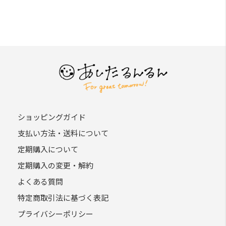
ショッピングガイド
支払い方法・送料について
定期購入について
定期購入の変更・解約
よくある質問
特定商取引法に基づく表記
プライバシーポリシー