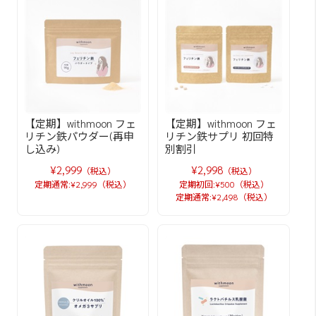
【定期】withmoon フェ
【定期】withmoon フェ
リチン鉄パウダー(再申
リチン鉄サプリ 初回特
し込み)
別割引
¥2,999
¥2,998
（税込）
（税込）
定期通常:¥2,999（税込）
定期初回:¥500（税込）
定期通常:¥2,498（税込）