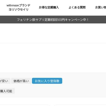
withmoonブランド
お得な定期購入
よくある質問
お買い
ヨリソウセイリ
フェリチン鉄サプリ定期初回500円キャンペーン中！
が安い
価格が高い
お気に入り登録数
購入可能