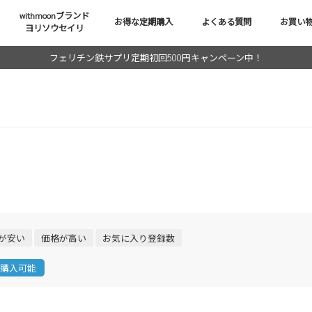
withmoonブランド
お得な定期購入
よくある質問
お買い
ヨリソウセイリ
フェリチン鉄サプリ定期初回500円キャンペーン中！
が安い
価格が高い
お気に入り登録数
購入可能