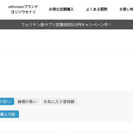
withmoonブランド
お得な定期購入
よくある質問
お買い
ヨリソウセイリ
フェリチン鉄サプリ定期初回500円キャンペーン中！
が安い
価格が高い
お気に入り登録数
購入可能