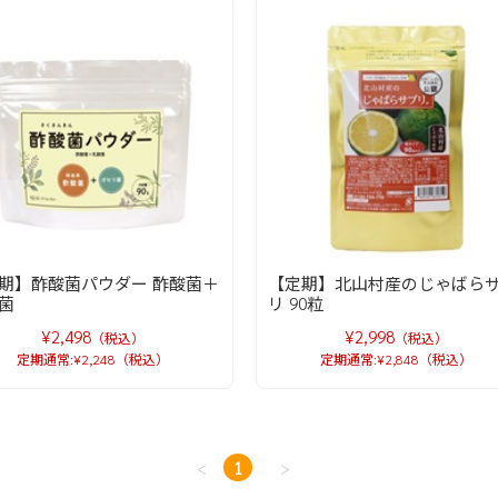
期】酢酸菌パウダー 酢酸菌＋
【定期】北山村産のじゃばら
菌
リ 90粒
¥2,498
¥2,998
（税込）
（税込）
定期通常:¥2,248（税込）
定期通常:¥2,848（税込）
<
1
>