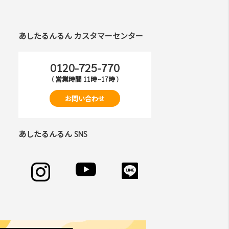
あしたるんるん カスタマーセンター
され ますが、当社はその個⼈情報を適切かつ
0120-725-770
( 営業時間 11時~17時 )
お問い合わせ
、過去に会員除名処分を受けたことがある場合
あしたるんるん SNS
だきます。
また 当社が提供する情報についていかなる保
があります。