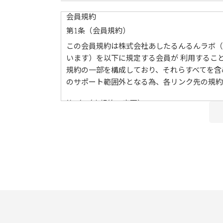
会員規約
第1条（会員規約）
この会員規約は株式会社あしたるんるんラボ（
います）を以下に規定する会員が 利⽤するこ
規約の⼀部を構成しており、それらすべてを含
のサポート範囲外となる為、各リンク先の規約
第2条（本規約の変更）
当社は、会員の了承を得ることなく本規約を随
した時点で、全ての会員が了承したものとみな
第3条（会員のみなさまへの通知）
本規約の変更のケース以外に当社が必要と判断
前項の通知は、当サイト上に表⽰した時点で全
第4条（会員登録）
当サイトにおいてのご購入には会員登録が必要