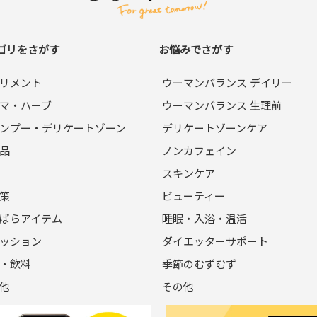
アドレスおよびパスワードが必要になります。
ゴリをさがす
お悩みでさがす
電話番号、購⼊履歴などの⼤切な個⼈情報がネットサーバ上に登録
リメント
ウーマンバランス デイリー
が求められる場合を除き、開⽰しないものとします。
マ・ハーブ
ウーマンバランス 生理前
計する場合があります。
ンプー・デリケートゾーン
デリケートゾーンケア
品
ノンカフェイン
⼈物を登録した場合や、本⼈以外の第三者の会員登録をした場合
スキンケア
登録を承認しない場合があります。
かであることが判明した場合は、ただちに承認を取り消させていた
策
ビューティー
ばらアイテム
睡眠・入浴・温活
ッション
ダイエッターサポート
は会員への通知をすることなく、変更や中⽌することがあります。
・飲料
季節のむずむず
他
その他
、会員に事前に通知することなく、⼀時的に当サイトを中断すること