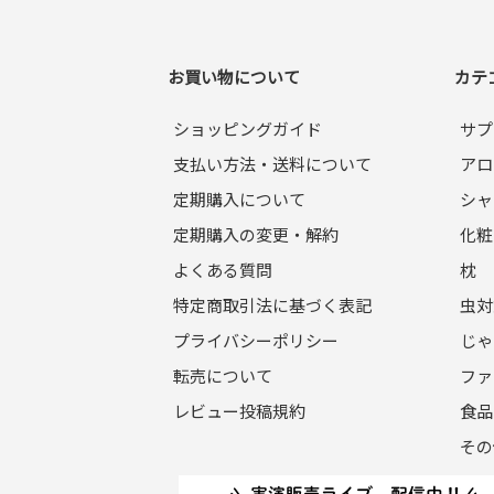
なお会員登録は無料です。
※ログインには、会員登録時に入力したメール
お買い物について
カテ
第5条（個⼈情報）
当サイトを利⽤するにあたって、会員の住所、
ショッピングガイド
サプ
確実に管理するものとし、法令などにより開⽰
支払い方法・送料について
アロ
※チャートなど⼀個⼈が特定できない範囲で集
定期購入について
シャ
第6条（会員登録の拒否）
定期購入の変更・解約
化粧
会員登録の申し込みを当社が受けた際、架空の
よくある質問
枕
など、当社が不適当と判断した時は、その会員
また⼀度承認した会員であっても前述のいずれ
特定商取引法に基づく表記
虫対
プライバシーポリシー
じゃ
第7条（掲載内容）
転売について
ファ
当社が提供する当サイトの掲載内容、営業内容
証も負わないものとします。
レビュー投稿規約
食品
その
第8条（サービスの中断・変更・停止）
1. 当社は、以下の何れかが⽣じた場合には