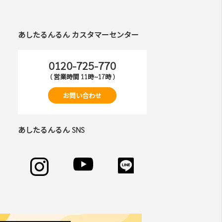
あしたるんるん カスタマーセンター
され ますが、当社はその個⼈情報を適切かつ
0120-725-770
( 営業時間 11時~17時 )
お問い合わせ
、過去に会員除名処分を受けたことがある場合
あしたるんるん SNS
だきます。
また 当社が提供する情報についていかなる保
があります。