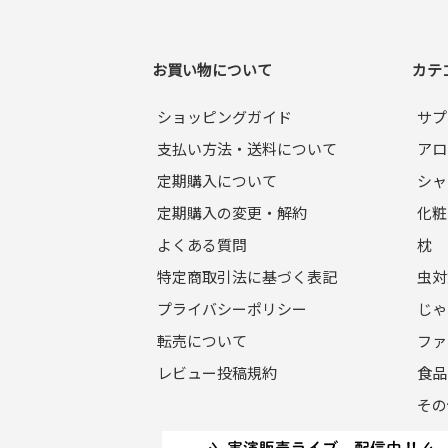
なお会員登録は無料です。
※ログインには、会員登録時に入力したメール
お買い物について
カテ
第5条（個⼈情報）
当サイトを利⽤するにあたって、会員の住所、
ショッピングガイド
サプ
確実に管理するものとし、法令などにより開⽰
支払い方法・送料について
アロ
※チャートなど⼀個⼈が特定できない範囲で集
定期購入について
シャ
第6条（会員登録の拒否）
定期購入の変更・解約
化粧
会員登録の申し込みを当社が受けた際、架空の
よくある質問
枕
など、当社が不適当と判断した時は、その会員
また⼀度承認した会員であっても前述のいずれ
特定商取引法に基づく表記
虫対
プライバシーポリシー
じゃ
第7条（掲載内容）
転売について
ファ
当社が提供する当サイトの掲載内容、営業内容
証も負わないものとします。
レビュー投稿規約
食品
その
第8条（サービスの中断・変更・停止）
1. 当社は、以下の何れかが⽣じた場合には