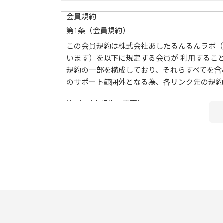
会員規約
第1条（会員規約）
この会員規約は株式会社あしたるんるんラボ（
います）を以下に規定する会員が 利⽤するこ
規約の⼀部を構成しており、それらすべてを含
のサポート範囲外となる為、各リンク先の規約
第2条（本規約の変更）
当社は、会員の了承を得ることなく本規約を随
した時点で、全ての会員が了承したものとみな
第3条（会員のみなさまへの通知）
本規約の変更のケース以外に当社が必要と判断
前項の通知は、当サイト上に表⽰した時点で全
第4条（会員登録）
当サイトにおいてのご購入には会員登録が必要