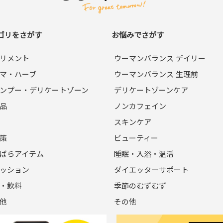
アドレスおよびパスワードが必要になります。
ゴリをさがす
お悩みでさがす
電話番号、購⼊履歴などの⼤切な個⼈情報がネットサーバ上に登録
リメント
ウーマンバランス デイリー
が求められる場合を除き、開⽰しないものとします。
マ・ハーブ
ウーマンバランス 生理前
計する場合があります。
ンプー・デリケートゾーン
デリケートゾーンケア
品
ノンカフェイン
⼈物を登録した場合や、本⼈以外の第三者の会員登録をした場合
スキンケア
登録を承認しない場合があります。
かであることが判明した場合は、ただちに承認を取り消させていた
策
ビューティー
ばらアイテム
睡眠・入浴・温活
ッション
ダイエッターサポート
は会員への通知をすることなく、変更や中⽌することがあります。
・飲料
季節のむずむず
他
その他
、会員に事前に通知することなく、⼀時的に当サイトを中断すること