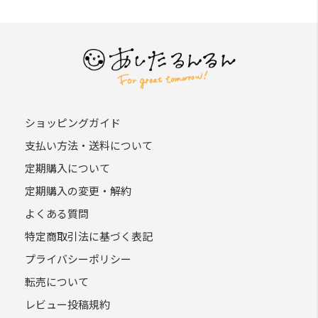
全ての会員が了承したものとみなします。
第3条（会員のみなさまへの通知）
本規約の変更のケース以外に当社が必要と判断した場合、
当社は、会員に対し随時必要な事項を通知します。
前項の通知は、当サイト上に表⽰した時点で全ての会員に
通知したものとみなします。
ショッピングガイド
支払い方法・送料について
第4条（会員登録）
定期購入について
当サイトにおいてのご購入には会員登録が必要になりま
す。
定期購入の変更・解約
なお会員登録は無料です。
よくある質問
※ログインには、会員登録時に入力したメールアドレスお
特定商取引法に基づく表記
よびパスワードが必要になります。
プライバシーポリシー
第5条（個⼈情報）
転売について
当サイトを利⽤するにあたって、会員の住所、電話番号、
レビュー投稿規約
購⼊履歴などの⼤切な個⼈情報がネットサーバ上に登録さ