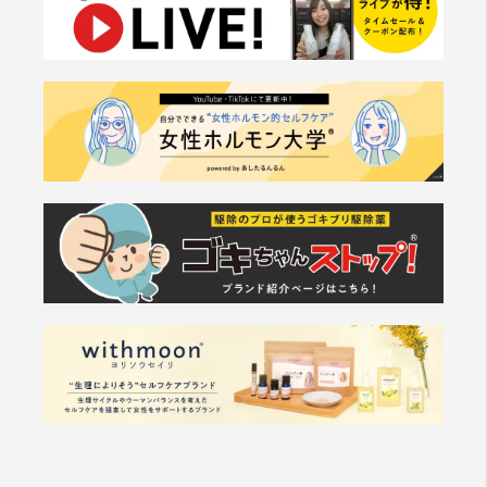
た 当社が提供する情報についていかなる保証も負わない
ものとします。
第8条（サービスの中断・変更・停止）
1. 当社は、以下の何れかが⽣じた場合には、会員に事前
に通知することなく、⼀時的に当サイトを中断することが
あります。
(a) 当サイトのシステムの保守を定期的に⼜は緊急に⾏
う場合
(b) ⽕災、停電等により当サイトの提供ができなくなっ
た場合
(c) 地震、噴⽕、洪⽔、津波等の天災により当サイトの
提供ができなくなった場合
(d) 戦争、動乱、暴動、騒乱、労働争議等により当サイ
トの提供ができなくなった場合
(e) その他、運⽤上或は技術上当社が当サイトの⼀時的
な中断が必要と判断した場合
2. 当社は、前項各号の場合以外の事由により当サイトの
提供の遅延⼜は中断等が発⽣したとしても、これに起因す