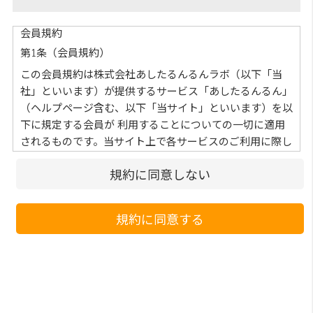
会員規約
第1条（会員規約）
この会員規約は株式会社あしたるんるんラボ（以下「当
社」といいます）が提供するサービス「あしたるんるん」
（ヘルプページ含む、以下「当サイト」といいます）を以
下に規定する会員が 利⽤することについての⼀切に適⽤
されるものです。当サイト上で各サービスのご利⽤に際し
て付加されている諸規定は、本規約の⼀部を構成してお
規約に同意しない
り、それらすべてを含めたものが利⽤規約となっておりま
す。 （ただし、⼀部他社サイトとリンクするサービスに
ついては、当サイトのサポート範囲外となる為、各リンク
規約に同意する
先の規約に従うものとします）
第2条（本規約の変更）
当社は、会員の了承を得ることなく本規約を随時変更する
ことができるものとし、会員はこれを承諾します。前項の
変更については、当サイト上に1ヵ⽉間表⽰した時点で、