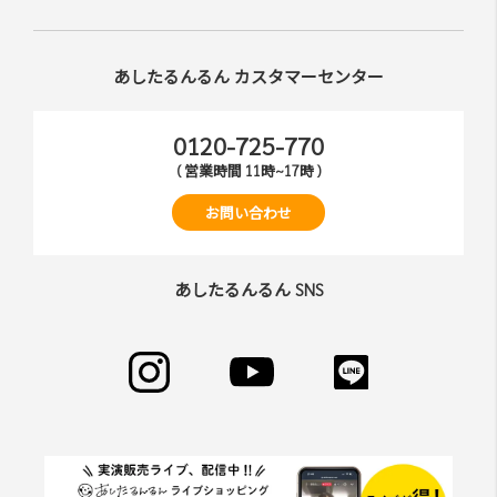
れ ますが、当社はその個⼈情報を適切かつ確実に管理す
るものとし、法令などにより開⽰が求められる場合を除
き、開⽰しないものとします。
あしたるんるん カスタマーセンター
※チャートなど⼀個⼈が特定できない範囲で集計する場合
があります。
0120-725-770
第6条（会員登録の拒否）
( 営業時間 11時~17時 )
会員登録の申し込みを当社が受けた際、架空の⼈物を登録
お問い合わせ
した場合や、本⼈以外の第三者の会員登録をした場合、過
去に会員除名処分を受けたことがある場合など、当社が不
適当と判断した時は、その会員登録を承認しない場合があ
あしたるんるん SNS
ります。
また⼀度承認した会員であっても前述のいずれかであるこ
とが判明した場合は、ただちに承認を取り消させていただ
きます。
第7条（掲載内容）
当社が提供する当サイトの掲載内容、営業内容は会員への
通知をすることなく、変更や中⽌することがあります。ま