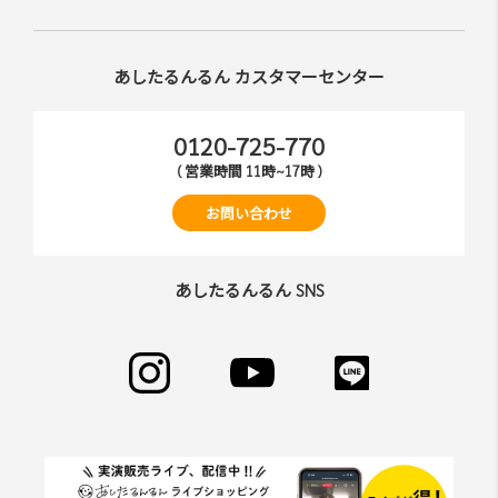
れ ますが、当社はその個⼈情報を適切かつ確実に管理す
るものとし、法令などにより開⽰が求められる場合を除
き、開⽰しないものとします。
あしたるんるん カスタマーセンター
※チャートなど⼀個⼈が特定できない範囲で集計する場合
があります。
0120-725-770
第6条（会員登録の拒否）
( 営業時間 11時~17時 )
会員登録の申し込みを当社が受けた際、架空の⼈物を登録
お問い合わせ
した場合や、本⼈以外の第三者の会員登録をした場合、過
去に会員除名処分を受けたことがある場合など、当社が不
適当と判断した時は、その会員登録を承認しない場合があ
あしたるんるん SNS
ります。
また⼀度承認した会員であっても前述のいずれかであるこ
とが判明した場合は、ただちに承認を取り消させていただ
きます。
第7条（掲載内容）
当社が提供する当サイトの掲載内容、営業内容は会員への
通知をすることなく、変更や中⽌することがあります。ま