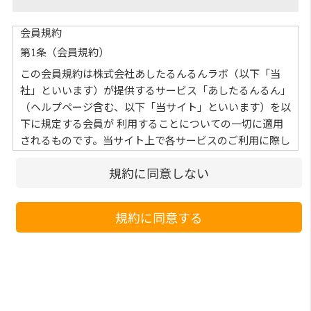
会員規約
第1条（会員規約）
この会員規約は株式会社あしたるんるんラボ（以下「当
社」といいます）が提供するサービス「あしたるんるん」
（ヘルプページ含む、以下「当サイト」といいます）を以
下に規定する会員が 利⽤することについての⼀切に適⽤
されるものです。当サイト上で各サービスのご利⽤に際し
て付加されている諸規定は、本規約の⼀部を構成してお
規約に同意しない
り、それらすべてを含めたものが利⽤規約となっておりま
す。 （ただし、⼀部他社サイトとリンクするサービスに
ついては、当サイトのサポート範囲外となる為、各リンク
規約に同意する
先の規約に従うものとします）
第2条（本規約の変更）
当社は、会員の了承を得ることなく本規約を随時変更する
ことができるものとし、会員はこれを承諾します。前項の
変更については、当サイト上に1ヵ⽉間表⽰した時点で、