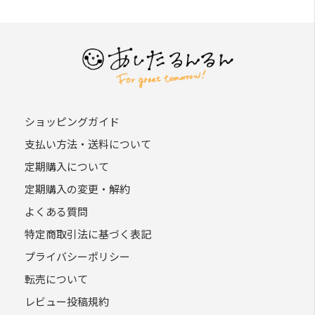
全ての会員が了承したものとみなします。
第3条（会員のみなさまへの通知）
本規約の変更のケース以外に当社が必要と判断した場合、
当社は、会員に対し随時必要な事項を通知します。
前項の通知は、当サイト上に表⽰した時点で全ての会員に
通知したものとみなします。
ショッピングガイド
支払い方法・送料について
第4条（会員登録）
定期購入について
当サイトにおいてのご購入には会員登録が必要になりま
す。
定期購入の変更・解約
なお会員登録は無料です。
よくある質問
※ログインには、会員登録時に入力したメールアドレスお
特定商取引法に基づく表記
よびパスワードが必要になります。
プライバシーポリシー
第5条（個⼈情報）
転売について
当サイトを利⽤するにあたって、会員の住所、電話番号、
レビュー投稿規約
購⼊履歴などの⼤切な個⼈情報がネットサーバ上に登録さ