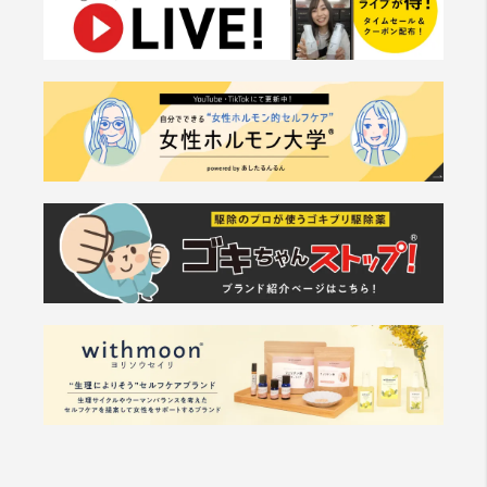
た 当社が提供する情報についていかなる保証も負わない
ものとします。
第8条（サービスの中断・変更・停止）
1. 当社は、以下の何れかが⽣じた場合には、会員に事前
に通知することなく、⼀時的に当サイトを中断することが
あります。
(a) 当サイトのシステムの保守を定期的に⼜は緊急に⾏
う場合
(b) ⽕災、停電等により当サイトの提供ができなくなっ
た場合
(c) 地震、噴⽕、洪⽔、津波等の天災により当サイトの
提供ができなくなった場合
(d) 戦争、動乱、暴動、騒乱、労働争議等により当サイ
トの提供ができなくなった場合
(e) その他、運⽤上或は技術上当社が当サイトの⼀時的
な中断が必要と判断した場合
2. 当社は、前項各号の場合以外の事由により当サイトの
提供の遅延⼜は中断等が発⽣したとしても、これに起因す