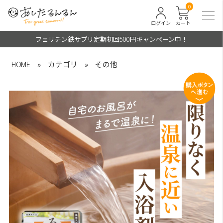
0
ログイン
カート
フェリチン鉄サプリ定期初回500円キャンペーン中！
HOME
»
カテゴリ
»
その他