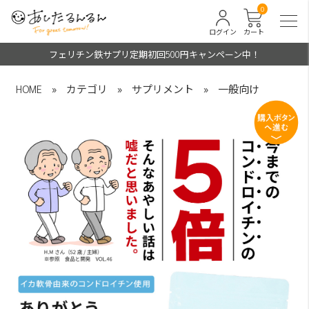
0
ログイン
カート
フェリチン鉄サプリ定期初回500円キャンペーン中！
HOME
»
カテゴリ
»
サプリメント
»
一般向け