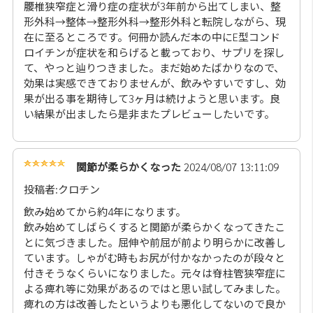
腰椎狭窄症と滑り症の症状が3年前から出てしまい、整
形外科→整体→整形外科→整形外科と転院しながら、現
在に至るところです。何冊か読んだ本の中にE型コンド
ロイチンが症状を和らげると載っており、サプリを探し
て、やっと辿りつきました。まだ始めたばかりなので、
効果は実感できておりませんが、飲みやすいですし、効
果が出る事を期待して3ヶ月は続けようと思います。良
い結果が出ましたら是非またプレビューしたいです。
関節が柔らかくなった
2024/08/07 13:11:09
投稿者:クロチン
飲み始めてから約4年になります。
飲み始めてしばらくすると関節が柔らかくなってきたこ
とに気づきました。屈伸や前屈が前より明らかに改善し
ています。しゃがむ時もお尻が付かなかったのが段々と
付きそうなくらいになりました。元々は脊柱管狭窄症に
よる痺れ等に効果があるのではと思い試してみました。
痺れの方は改善したというよりも悪化してないので良か