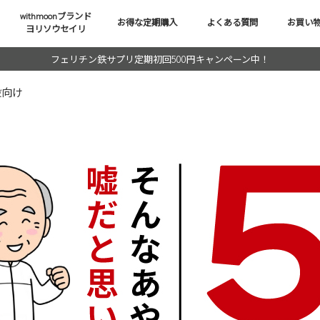
withmoonブランド
お得な定期購入
よくある質問
お買い
ヨリソウセイリ
フェリチン鉄サプリ定期初回500円キャンペーン中！
般向け