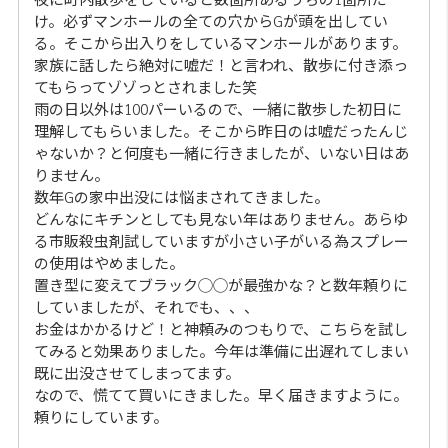
け。必ずマンホールの全ての穴からGが頭を出してい
る。そこから出入りをしているマンホールがあります。
家族に話したら絶対に嘘だ！と言われ、散歩に付き添っ
てもらってゾゾっとされました笑
雨の日以外は100パーいるので、一緒に散歩した初日に
理解してもらいました。そこから昨日のは嘘だったんじ
ゃないか？と何度も一緒に行きましたが、いない日はあ
りません。
数年Gの家中出没には悩まされてきました。
どんなにキチンとしても見ない年はありません。あらゆ
る市販殺虫剤試していますが小さい子がいる為スプレー
の使用はやめました。
置き型に変えてブラック◯◯が最強かな？と数年頼りに
していましたが、それでも、、、
お金はかかるけど！と神頼みのつもりで、こちらを試し
てみると効果ありました。今年は準備に出遅れてしまい
既に出没させてしまってます。
なので、慌てて買いにきました。早く届きますように。
頼りにしています。