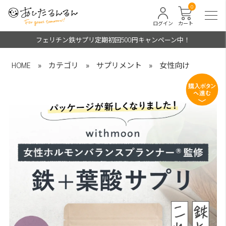
0
ログイン
カート
フェリチン鉄サプリ定期初回500円キャンペーン中！
HOME
»
カテゴリ
»
サプリメント
»
女性向け