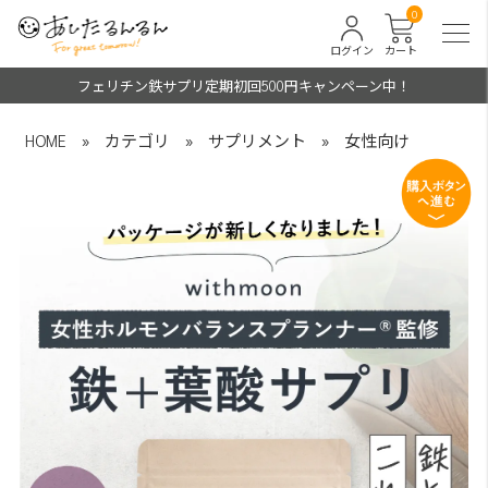
0
ログイン
カート
フェリチン鉄サプリ定期初回500円キャンペーン中！
HOME
»
カテゴリ
»
サプリメント
»
女性向け