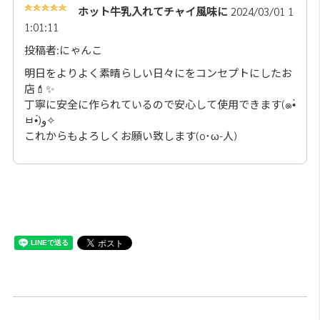
ホット牛乳入れてチャイ風味に
2024/03/01 1
1:01:11
投稿者:にゃんこ
明日をよりよく素晴らしい日々にをコンセプトにしたお
店💄✨️
丁寧に安全に作られているので安心して使用できます(๑•̀
ㅂ•́)و✧
これからもよろしくお願い致します(o･ω-人)