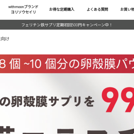
withmoonブランド
お得な定期購入
よくある質問
お買い
ヨリソウセイリ
フェリチン鉄サプリ定期初回500円キャンペーン中！
性向け