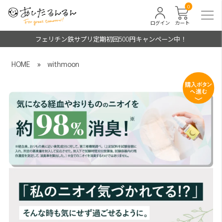
0
ログイン
カート
フェリチン鉄サプリ定期初回500円キャンペーン中！
HOME
»
withmoon