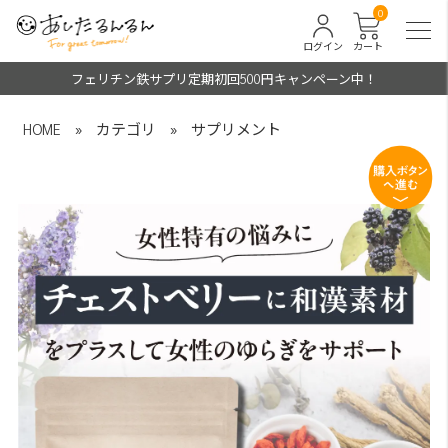
0
ログイン
カート
フェリチン鉄サプリ定期初回500円キャンペーン中！
HOME
»
カテゴリ
»
サプリメント