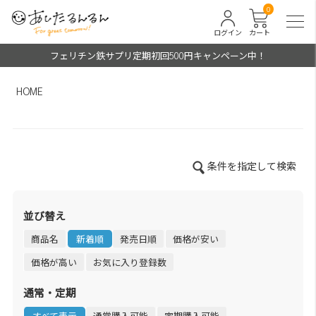
0
ログイン
カート
フェリチン鉄サプリ定期初回500円キャンペーン中！
HOME
条件を指定して検索
並び替え
商品名
新着順
発売日順
価格が安い
価格が高い
お気に入り登録数
通常・定期
すべて表示
通常購入可能
定期購入可能