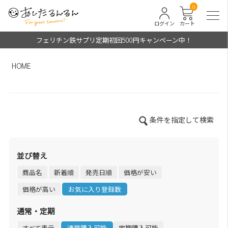
0
ログイン
カート
フェリチン鉄サプリ定期初回500円キャンペーン中！
HOME
条件を指定して検索
並び替え
商品名
新着順
発売日順
価格が安い
価格が高い
お気に入り登録数
通常・定期
すべて表示
通常購入可能
定期購入可能