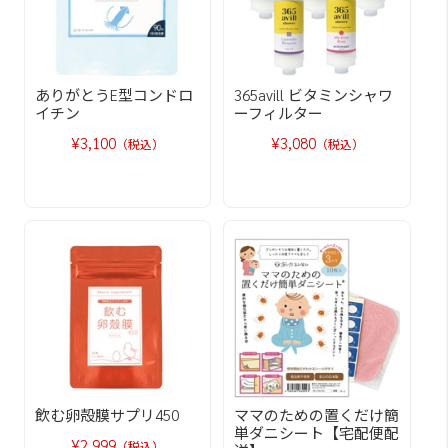
ありがとうE型コンドロ
365avill ビタミンシャワ
イチン
ーフィルター
¥3,100
¥3,080
（税込）
（税込）
飲む卵殻膜サプリ450
ママのための置くだけ簡
単ダニシート【宅配便配
¥2,999
（税込）