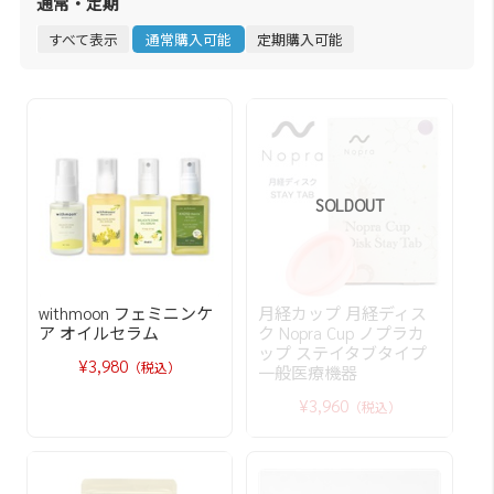
通常・定期
すべて表示
通常購入可能
定期購入可能
SOLDOUT
withmoon フェミニンケ
月経カップ 月経ディス
ア オイルセラム
ク Nopra Cup ノプラカ
ップ ステイタブタイプ
¥3,980
（税込）
一般医療機器
¥3,960
（税込）