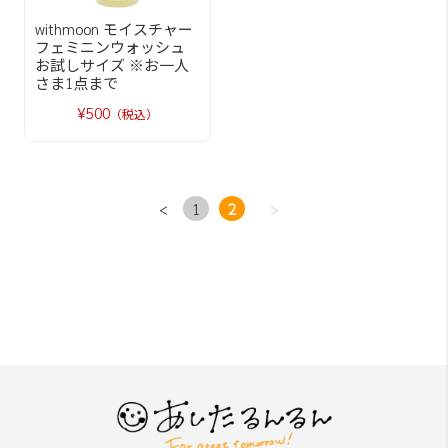
withmoon モイスチャー
フェミニンウォッシュ
お試しサイズ ※お一人
さま1点まで
¥500
（税込）
<
1
2
>