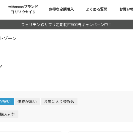
withmoonブランド
お得な定期購入
よくある質問
お買い
ヨリソウセイリ
フェリチン鉄サプリ定期初回500円キャンペーン中！
トゾーン
ン
が安い
価格が高い
お気に入り登録数
購入可能