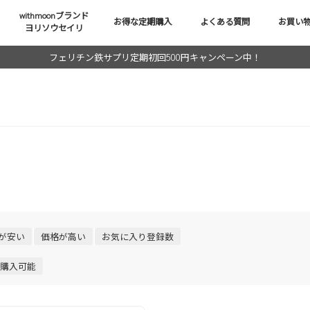
withmoonブランド
お得な定期購入
よくある質問
お買い
ヨリソウセイリ
フェリチン鉄サプリ定期初回500円キャンペーン中！
が安い
価格が高い
お気に入り登録数
購入可能