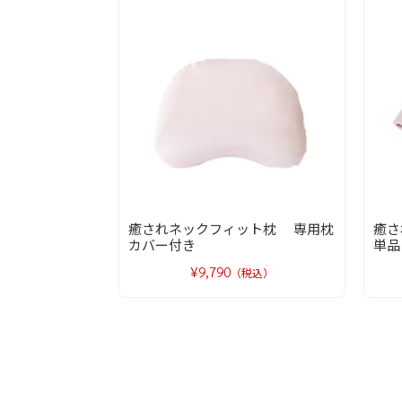
癒されネックフィット枕 専用枕
癒
カバー付き
単品
¥9,790
（税込）