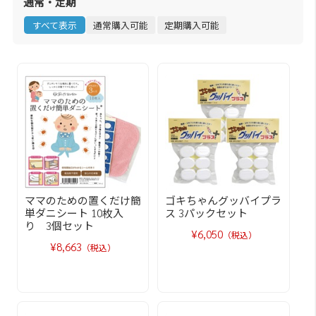
通常・定期
すべて表示
通常購入可能
定期購入可能
ママのための置くだけ簡
ゴキちゃんグッバイプラ
単ダニシート 10枚入
ス 3パックセット
り 3個セット
¥6,050
（税込）
¥8,663
（税込）