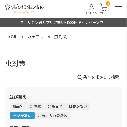
0
ログイン
カート
フェリチン鉄サプリ定期初回500円キャンペーン中！
HOME
»
カテゴリ
»
虫対策
虫対策
条件を指定して検索
並び替え
商品名
新着順
発売日順
価格が安い
価格が高い
お気に入り登録数