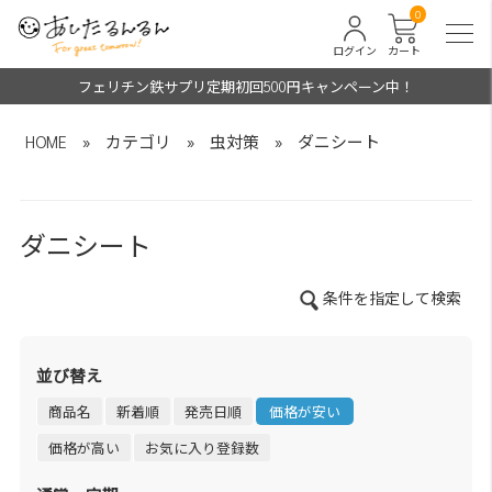
0
ログイン
カート
フェリチン鉄サプリ定期初回500円キャンペーン中！
HOME
»
カテゴリ
»
虫対策
»
ダニシート
ダニシート
条件を指定して検索
並び替え
商品名
新着順
発売日順
価格が安い
価格が高い
お気に入り登録数