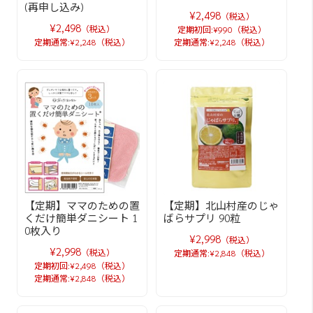
(再申し込み)
¥2,498
（税込）
¥2,498
（税込）
定期初回:¥990（税込）
定期通常:¥2,248（税込）
定期通常:¥2,248（税込）
【定期】ママのための置
【定期】北山村産のじゃ
くだけ簡単ダニシート 1
ばらサプリ 90粒
0枚入り
¥2,998
（税込）
¥2,998
（税込）
定期通常:¥2,848（税込）
定期初回:¥2,498（税込）
定期通常:¥2,848（税込）