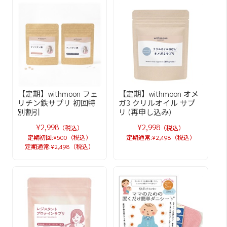
【定期】withmoon フェ
【定期】withmoon オメ
リチン鉄サプリ 初回特
ガ3 クリルオイル サプ
別割引
リ (再申し込み)
¥2,998
¥2,998
（税込）
（税込）
定期初回:¥500（税込）
定期通常:¥2,498（税込）
定期通常:¥2,498（税込）