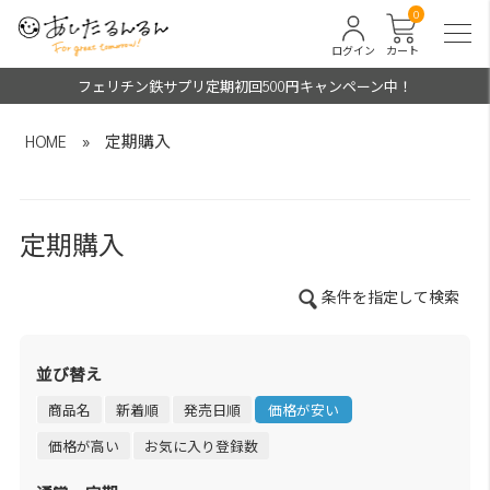
0
ログイン
カート
フェリチン鉄サプリ定期初回500円キャンペーン中！
HOME
»
定期購入
定期購入
条件を指定して検索
並び替え
商品名
新着順
発売日順
価格が安い
価格が高い
お気に入り登録数