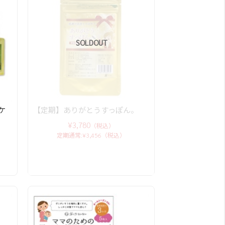
SOLDOUT
ケ
【定期】ありがとうすっぽん。
¥3,780
（税込）
定期通常:¥3,456（税込）