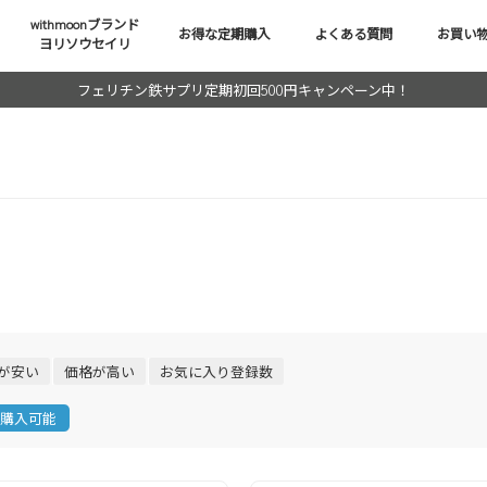
withmoonブランド
お得な定期購入
よくある質問
お買い
ヨリソウセイリ
フェリチン鉄サプリ定期初回500円キャンペーン中！
が安い
価格が高い
お気に入り登録数
購入可能