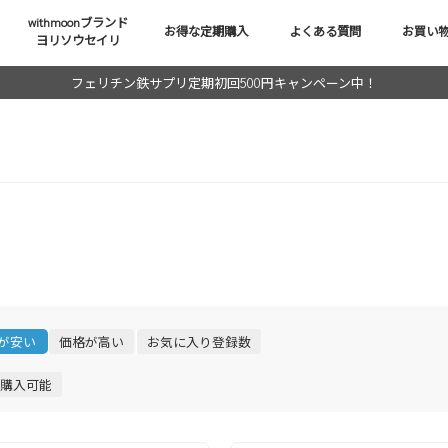
withmoonブランド
お得な定期購入
よくある質問
お買い
ヨリソウセイリ
フェリチン鉄サプリ定期初回500円キャンペーン中！
が安い
価格が高い
お気に入り登録数
購入可能