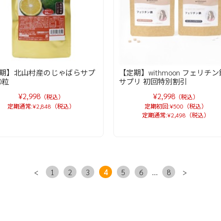
期】北山村産のじゃばらサプ
【定期】withmoon フェリチン
0粒
サプリ 初回特別割引
¥2,998
¥2,998
（税込）
（税込）
定期通常:¥2,848（税込）
定期初回:¥500（税込）
定期通常:¥2,498（税込）
<
1
2
3
4
5
6
...
8
>