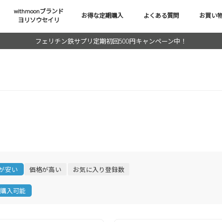
withmoonブランド
お得な定期購入
よくある質問
お買い
ヨリソウセイリ
フェリチン鉄サプリ定期初回500円キャンペーン中！
が安い
価格が高い
お気に入り登録数
購入可能