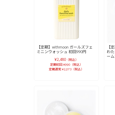
【定期】withmoon ガールズフェ
【
ミニンウォッシュ 初回990円
わた
ーム
¥2,480
（税込）
定期初回:¥990（税込）
定期通常:¥2,073（税込）