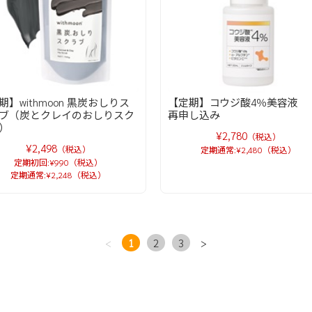
期】withmoon 黒炭おしりス
【定期】コウジ酸4％美容
ブ（炭とクレイのおしりスク
再申し込み
）
¥2,780
（税込）
¥2,498
（税込）
定期通常:¥2,480（税込）
定期初回:¥990（税込）
定期通常:¥2,248（税込）
<
1
2
3
>