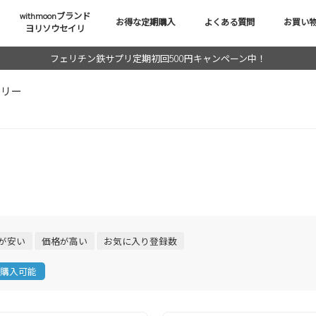
withmoonブランド
お得な定期購入
よくある質問
お買い
ヨリソウセイリ
フェリチン鉄サプリ定期初回500円キャンペーン中！
イリー
が安い
価格が高い
お気に入り登録数
購入可能