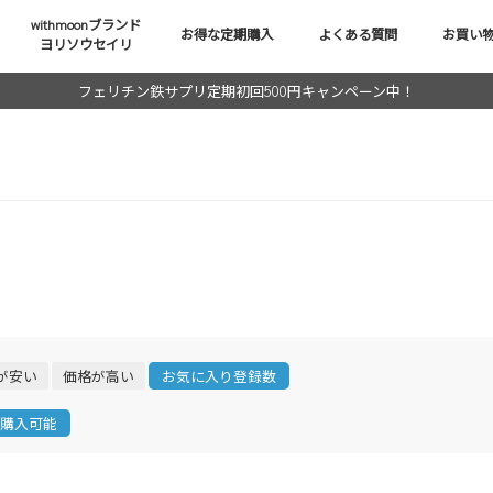
withmoonブランド
お得な定期購入
よくある質問
お買い
ヨリソウセイリ
フェリチン鉄サプリ定期初回500円キャンペーン中！
が安い
価格が高い
お気に入り登録数
購入可能