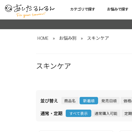
カテゴリで探す
お悩みで探す
HOME
»
お悩み別
»
スキンケア
スキンケア
並び替え
商品名
新着順
発売日順
価格
通常・定期
すべて表示
通常購入可能
定期