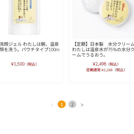
洗顔ジェル わたしは朝、温泉
【定期】日本製 水分クリ
顔を洗う。パウチタイプ100m
わたしは温泉水が75%の水分
ームでうるおう。
¥1,500
¥2,498
（税込）
（税込）
定期通常:¥2,248（税込）
<
1
2
>