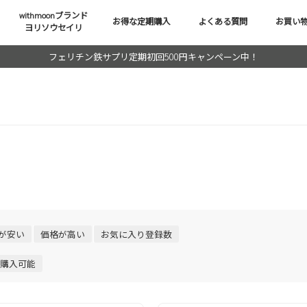
withmoonブランド
お得な定期購入
よくある質問
お買い
ヨリソウセイリ
フェリチン鉄サプリ定期初回500円キャンペーン中！
が安い
価格が高い
お気に入り登録数
購入可能