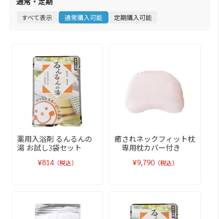
通常・定期
すべて表示
通常購入可能
定期購入可能
薬用入浴剤 るんるんの
癒されネックフィット枕
湯 お試し3袋セット
専用枕カバー付き
¥814
¥9,790
（税込）
（税込）