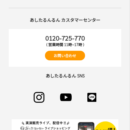
れ ますが、当社はその個⼈情報を適切かつ確実に管理す
るものとし、法令などにより開⽰が求められる場合を除
き、開⽰しないものとします。
あしたるんるん カスタマーセンター
※チャートなど⼀個⼈が特定できない範囲で集計する場合
があります。
0120-725-770
第6条（会員登録の拒否）
( 営業時間 11時~17時 )
会員登録の申し込みを当社が受けた際、架空の⼈物を登録
お問い合わせ
した場合や、本⼈以外の第三者の会員登録をした場合、過
去に会員除名処分を受けたことがある場合など、当社が不
適当と判断した時は、その会員登録を承認しない場合があ
あしたるんるん SNS
ります。
また⼀度承認した会員であっても前述のいずれかであるこ
とが判明した場合は、ただちに承認を取り消させていただ
きます。
第7条（掲載内容）
当社が提供する当サイトの掲載内容、営業内容は会員への
通知をすることなく、変更や中⽌することがあります。ま