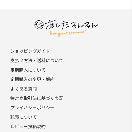
全ての会員が了承したものとみなします。
第3条（会員のみなさまへの通知）
本規約の変更のケース以外に当社が必要と判断した場合、
当社は、会員に対し随時必要な事項を通知します。
前項の通知は、当サイト上に表⽰した時点で全ての会員に
通知したものとみなします。
ショッピングガイド
支払い方法・送料について
第4条（会員登録）
定期購入について
当サイトにおいてのご購入には会員登録が必要になりま
す。
定期購入の変更・解約
なお会員登録は無料です。
よくある質問
※ログインには、会員登録時に入力したメールアドレスお
特定商取引法に基づく表記
よびパスワードが必要になります。
プライバシーポリシー
第5条（個⼈情報）
転売について
当サイトを利⽤するにあたって、会員の住所、電話番号、
レビュー投稿規約
購⼊履歴などの⼤切な個⼈情報がネットサーバ上に登録さ