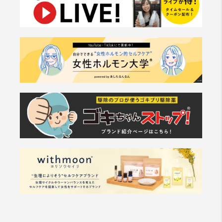
た 当社が提供する情報についていかなる保証も負わない
ものとします。
第8条（サービスの中断・変更・停止）
1. 当社は、以下の何れかが⽣じた場合には、会員に事前
に通知することなく、⼀時的に当サイトを中断することが
あります。
(a) 当サイトのシステムの保守を定期的に⼜は緊急に⾏
う場合
(b) ⽕災、停電等により当サイトの提供ができなくなっ
た場合
(c) 地震、噴⽕、洪⽔、津波等の天災により当サイトの
提供ができなくなった場合
(d) 戦争、動乱、暴動、騒乱、労働争議等により当サイ
トの提供ができなくなった場合
(e) その他、運⽤上或は技術上当社が当サイトの⼀時的
な中断が必要と判断した場合
2. 当社は、前項各号の場合以外の事由により当サイトの
提供の遅延⼜は中断等が発⽣したとしても、これに起因す