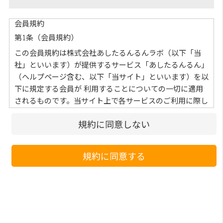
会員規約
第1条（会員規約）
この会員規約は株式会社あしたるんるんラボ（以下「当
社」といいます）が提供するサービス「あしたるんるん」
（ヘルプページ含む、以下「当サイト」といいます）を以
下に規定する会員が 利⽤することについての⼀切に適⽤
されるものです。当サイト上で各サービスのご利⽤に際し
て付加されている諸規定は、本規約の⼀部を構成してお
規約に同意しない
り、それらすべてを含めたものが利⽤規約となっておりま
す。 （ただし、⼀部他社サイトとリンクするサービスに
ついては、当サイトのサポート範囲外となる為、各リンク
規約に同意する
先の規約に従うものとします）
第2条（本規約の変更）
当社は、会員の了承を得ることなく本規約を随時変更する
ことができるものとし、会員はこれを承諾します。前項の
変更については、当サイト上に1ヵ⽉間表⽰した時点で、