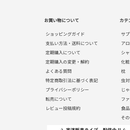
なお会員登録は無料です。
※ログインには、会員登録時に入力したメール
お買い物について
カテ
第5条（個⼈情報）
当サイトを利⽤するにあたって、会員の住所、
ショッピングガイド
サプ
確実に管理するものとし、法令などにより開⽰
支払い方法・送料について
アロ
※チャートなど⼀個⼈が特定できない範囲で集
定期購入について
シャ
第6条（会員登録の拒否）
定期購入の変更・解約
化粧
会員登録の申し込みを当社が受けた際、架空の
よくある質問
枕
など、当社が不適当と判断した時は、その会員
また⼀度承認した会員であっても前述のいずれ
特定商取引法に基づく表記
虫対
プライバシーポリシー
じゃ
第7条（掲載内容）
転売について
ファ
当社が提供する当サイトの掲載内容、営業内容
証も負わないものとします。
レビュー投稿規約
食品
その
第8条（サービスの中断・変更・停止）
1. 当社は、以下の何れかが⽣じた場合には