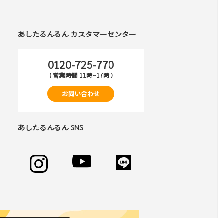
あしたるんるん カスタマーセンター
され ますが、当社はその個⼈情報を適切かつ
0120-725-770
( 営業時間 11時~17時 )
お問い合わせ
、過去に会員除名処分を受けたことがある場合
あしたるんるん SNS
だきます。
また 当社が提供する情報についていかなる保
があります。