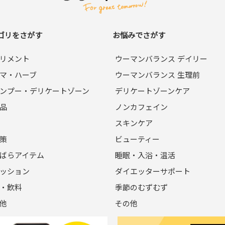
アドレスおよびパスワードが必要になります。
ゴリをさがす
お悩みでさがす
電話番号、購⼊履歴などの⼤切な個⼈情報がネットサーバ上に登録
リメント
ウーマンバランス デイリー
が求められる場合を除き、開⽰しないものとします。
マ・ハーブ
ウーマンバランス 生理前
計する場合があります。
ンプー・デリケートゾーン
デリケートゾーンケア
品
ノンカフェイン
⼈物を登録した場合や、本⼈以外の第三者の会員登録をした場合
スキンケア
登録を承認しない場合があります。
かであることが判明した場合は、ただちに承認を取り消させていた
策
ビューティー
ばらアイテム
睡眠・入浴・温活
ッション
ダイエッターサポート
は会員への通知をすることなく、変更や中⽌することがあります。
・飲料
季節のむずむず
他
その他
、会員に事前に通知することなく、⼀時的に当サイトを中断すること