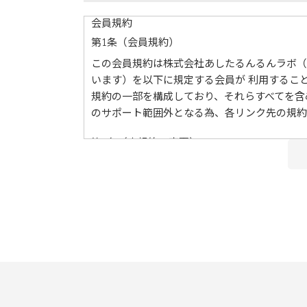
会員規約
第1条（会員規約）
この会員規約は株式会社あしたるんるんラボ（
います）を以下に規定する会員が 利⽤するこ
規約の⼀部を構成しており、それらすべてを含
のサポート範囲外となる為、各リンク先の規約
第2条（本規約の変更）
当社は、会員の了承を得ることなく本規約を随
した時点で、全ての会員が了承したものとみな
第3条（会員のみなさまへの通知）
本規約の変更のケース以外に当社が必要と判断
前項の通知は、当サイト上に表⽰した時点で全
第4条（会員登録）
当サイトにおいてのご購入には会員登録が必要